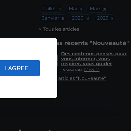
Juillet
Mai
Mars
(1)
(1)
(1)
Janvier
2026
2025
(1)
(4)
(1)
Tous les articles
Articles récents "Nouveauté"
Des contenus pensés pour
vous informer, vous
inspirer, vous guider
I AGREE
11/11/2025
Nouveauté
Plus d'articles "Nouveauté"