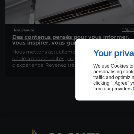
11/11/2
Nouveauté
Des contenus pensés pour vous informer,
vous inspirer, vous guider
Your priva
Nous mettons actuellement en place un espace
dédié à nos actualités, projets et partages
d'expérience. Revenez très bientôt pour découvrir
We use Cookies to
nos premiers articles !
personalising conte
traffic and optimizi
clicking "I Agree" 
from our providers