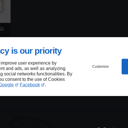
025
cy is our priority
 improve user experience by
Customize
nt and ads, as well as analyzing
ng social networks functionalities. By
you consent to the use of Cookies
Google
Facebook
.