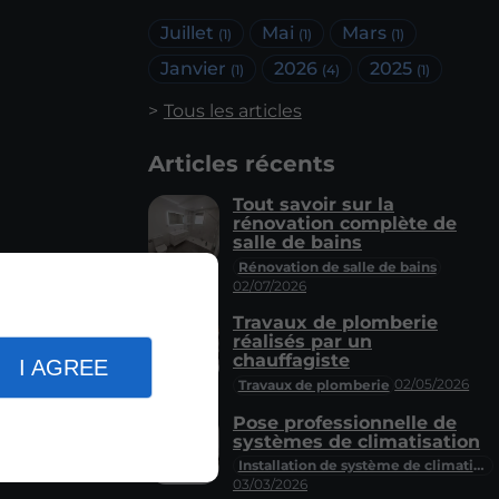
Juillet
Mai
Mars
(1)
(1)
(1)
Janvier
2026
2025
(1)
(4)
(1)
Tous les articles
Articles récents
Tout savoir sur la
rénovation complète de
salle de bains
Rénovation de salle de bains
02/07/2026
Travaux de plomberie
réalisés par un
chauffagiste
I AGREE
02/05/2026
Travaux de plomberie
Pose professionnelle de
systèmes de climatisation
Installation de système de climatisation
03/03/2026