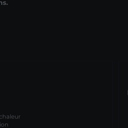
ns.
chaleur
tion