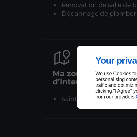
Rénovation de salle de b
Dépannage de plomber
Your priva
Ma zone
We use Cookies to
personalising conte
d’intervention
traffic and optimizi
clicking "I Agree" 
from our providers
Saint-Alban