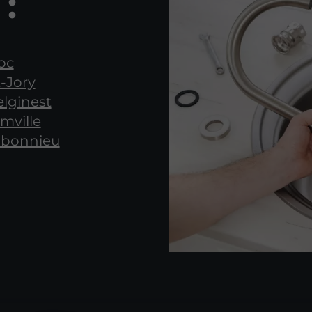
 :
oc
t-Jory
elginest
mville
chbonnieu