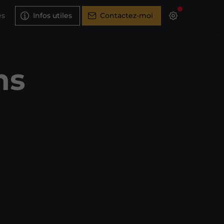
és
Infos utiles
Contactez-moi
ns
-