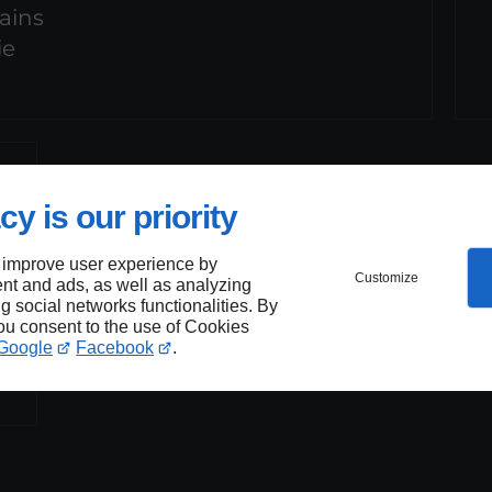
ains
ie
cy is our priority
 improve user experience by
Customize
nt and ads, as well as analyzing
ng social networks functionalities. By
you consent to the use of Cookies
Google
Facebook
.