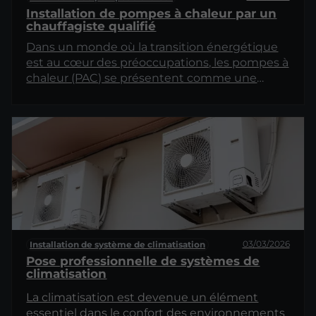
Installation de pompes à chaleur par un
chauffagiste qualifié
Dans un monde où la transition énergétique
est au cœur des préoccupations, les pompes à
chaleur (PAC) se présentent comme une
solution efficace et écologique pour le
chauffage et la climatisation des habitations.
Cependant, leur installation requiert
l'expertise d'un chauffagiste qualifié. Cet
article examine les différents aspects de cette
installation, en soulignant son importance et
les étapes clés à suivre.
03/03/2026
Installation de système de climatisation
Pose professionnelle de systèmes de
climatisation
La climatisation est devenue un élément
essentiel dans le confort des environnements