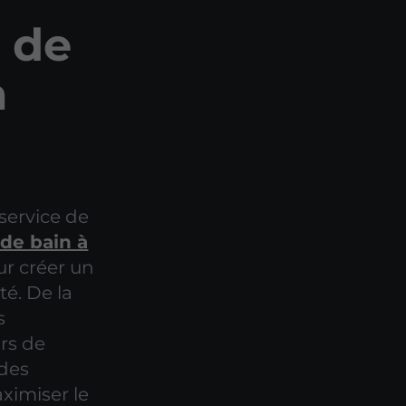
 de
à
service de
 de bain à
ur créer un
té. De la
s
urs de
 des
ximiser le