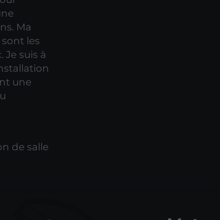
une
ons. Ma
 sont les
 Je suis à
stallation
ant une
au
r
on de salle