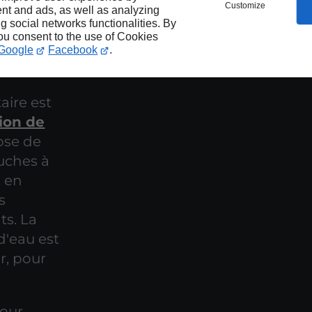
Customize
nt and ads, as well as analyzing
ng social networks functionalities. By
ouloc
you consent to the use of Cookies
Google
Facebook
.
aire est
ion de
pose de
ouches à
, en
s
ts. La
d'eau est
r, pour
pour