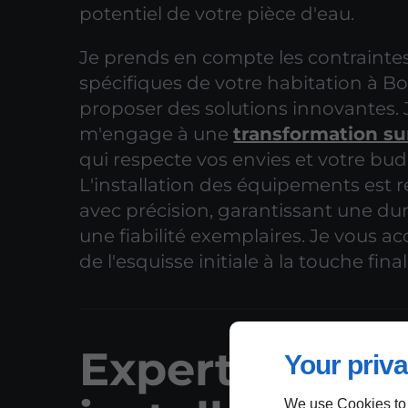
potentiel de votre pièce d'eau.
Je prends en compte les contrainte
spécifiques de votre habitation à B
proposer des solutions innovantes. 
m'engage à une
transformation s
qui respecte vos envies et votre bud
L'installation des équipements est r
avec précision, garantissant une dura
une fiabilité exemplaires. Je vous
de l'esquisse initiale à la touche final
Expertise en
Your priva
We use Cookies to