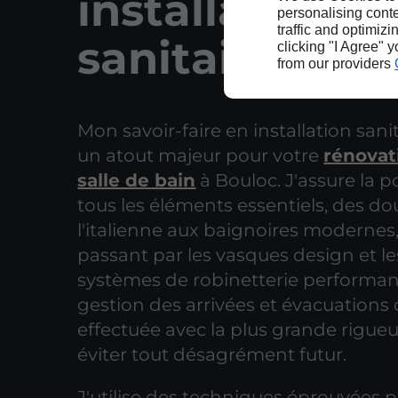
installation
personalising conte
traffic and optimizi
sanitaire à B
clicking "I Agree" 
from our providers
Mon savoir-faire en installation sanit
un atout majeur pour votre
rénovat
salle de bain
à Bouloc. J'assure la 
tous les éléments essentiels, des d
l'italienne aux baignoires modernes
passant par les vasques design et le
systèmes de robinetterie performan
gestion des arrivées et évacuations 
effectuée avec la plus grande rigueu
éviter tout désagrément futur.
J'utilise des techniques éprouvées 