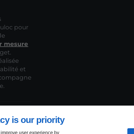
s
ouloc pour
Je
ur mesure
get.
éalisée
bilité et
 accompagne
e.
cy is our priority
 improve user experience by