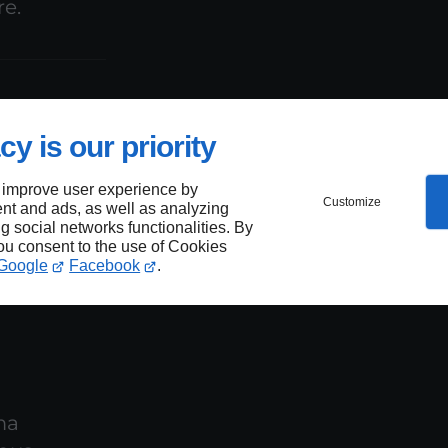
re.
cy is our priority
 improve user experience by
Customize
nt and ads, as well as analyzing
ng social networks functionalities. By
you consent to the use of Cookies
Google
Facebook
.
ma