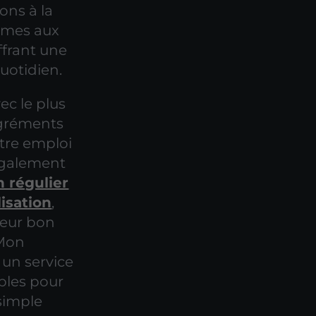
ons à la
ormes aux
ffrant une
quotidien.
ec le plus
agréments
tre emploi
également
n régulier
isation
,
 leur bon
 Mon
r un service
ables pour
 simple