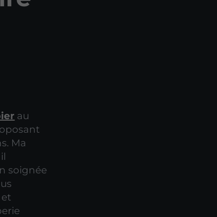
ier
au
proposant
s. Ma
il
ion soignée
lus
 et
berie