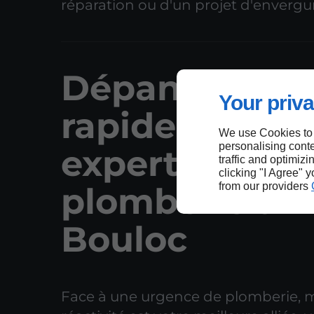
réparation ou d'un projet d'envergu
Dépannage
Your priva
rapide et
We use Cookies to
personalising conte
expertise en
traffic and optimizi
clicking "I Agree" 
from our providers
plomberie à
Bouloc
Face à une urgence de plomberie, 