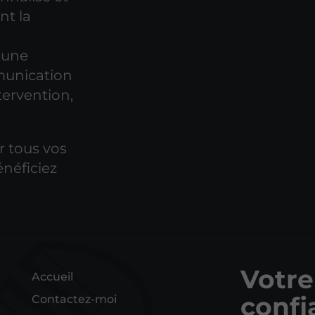
nt la
 une
unication
tervention,
 tous vos
néficiez
Votre
Accueil
confi
Contactez-moi